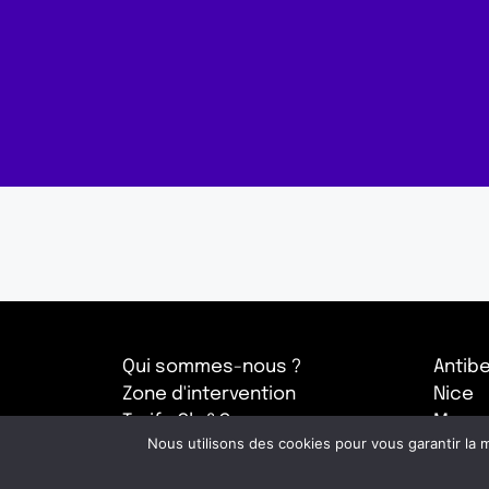
Qui sommes-nous ?
Antib
Zone d'intervention
Nice
Tarifs Cle&Go
Marsei
Nous utilisons des cookies pour vous garantir la m
Blog : conseils et astuces
Salon
Demande de devis
Nîmes