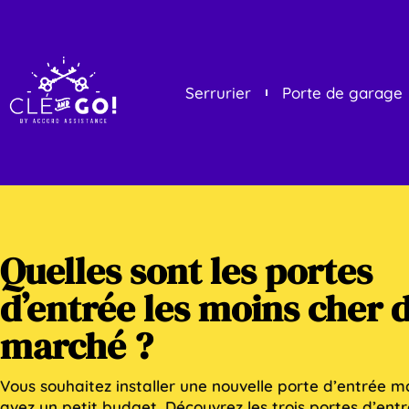
Serrurier
Porte de garage
Quelles sont les portes
d’entrée les moins cher 
marché ?
Vous souhaitez installer une nouvelle porte d’entrée m
avez un petit budget. Découvrez les trois portes d’ent