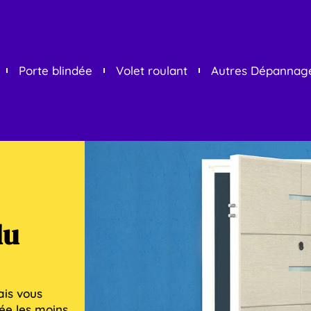
Porte blindée
Volet roulant
Autres Dépannag
du
ais vous
rée les moins