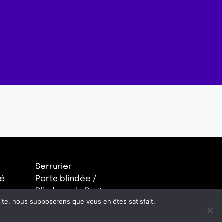
Serrurier
té
Porte blindée /
Blindage de Porte
 site, nous supposerons que vous en êtes satisfait.
Porte anti squat
Porte de Garage