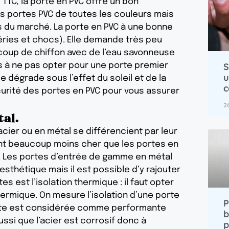
TTC, la porte en PVC offre un bon
s portes PVC de toutes les couleurs mais
es du marché. La porte en PVC à une bonne
ries et chocs). Elle demande très peu
n coup de chiffon avec de l’eau savonneuse
S
is à ne pas opter pour une porte premier
u
 dégrade sous l’effet du soleil et de la
c
curité des portes en PVC pour vous assurer
2
tal.
acier ou en métal se différencient par leur
ont beaucoup moins cher que les portes en
le. Les portes d’entrée de gamme en métal
sthétique mais il est possible d’y rajouter
es est l’isolation thermique : il faut opter
ermique. On mesure l’isolation d’une porte
P
 porte est considérée comme performante
b
ussi que l’acier est corrosif donc à
p