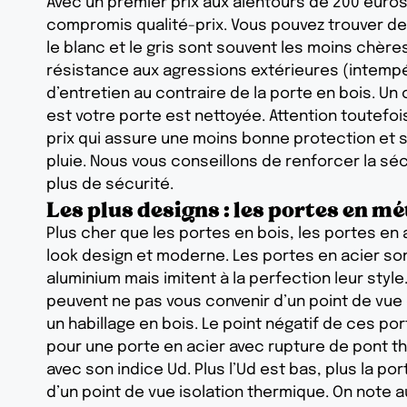
Avec un premier prix aux alentours de 200 euros 
compromis qualité-prix. Vous pouvez trouver de
le blanc et le gris sont souvent les moins chèr
résistance aux agressions extérieures (intempé
d’entretien au contraire de la porte en bois. U
est votre porte est nettoyée. Attention toutefo
prix qui assure une moins bonne protection et se
pluie. Nous vous conseillons de renforcer la sé
plus de sécurité.
Les plus designs : les portes en mé
Plus cher que les portes en bois, les portes en 
look design et moderne. Les portes en acier s
aluminium mais imitent à la perfection leur sty
peuvent ne pas vous convenir d’un point de vue e
un habillage en bois. Le point négatif de ces port
pour une porte en acier avec rupture de pont th
avec son indice Ud. Plus l’Ud est bas, plus la
d’un point de vue isolation thermique. On note a