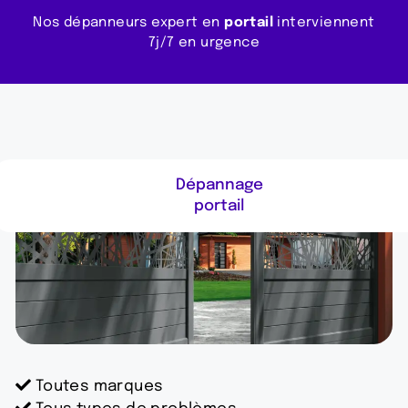
Nos dépanneurs expert en
portail
interviennent
7j/7 en urgence
Dépannage
portail
Toutes marques