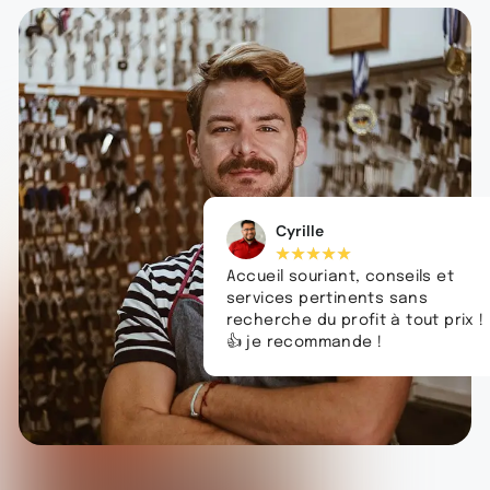
Cyrille
★
★
★
★
★
Accueil souriant, conseils et
services pertinents sans
recherche du profit à tout prix !
👍 je recommande !