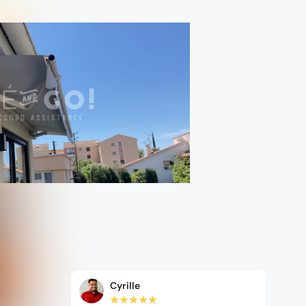
Cyrille
★
★
★
★
★