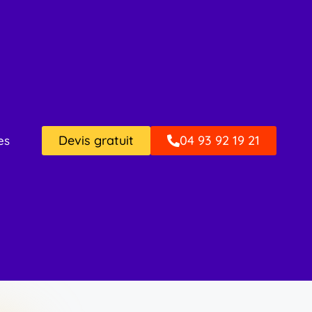
Devis gratuit
04 93 92 19 21
es