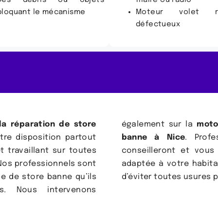
Des débris ou objets
filaire ou radio
bloquant le mécanisme
Moteur volet ro
défectueux
la réparation de store
également sur la
motor
tre disposition partout
banne à Nice
. Profe
t travaillant sur toutes
conseilleront et vous
os professionnels sont
adaptée à votre habita
pe de store banne qu’ils
d’éviter toutes usures 
s. Nous intervenons