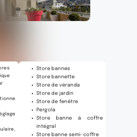
ores
Store bannes
ique
Store bannette
ur
Store de véranda
Store de jardin
tionne
Store de fenêtre
Pergola
églage
Store banne à coffre
intégral
laire,
Store banne semi-coffre