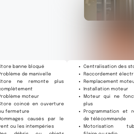
Store banne bloqué
Centralisation des st
Problème de manivelle
Raccordement électr
Store ne remonte plus
Remplacement mote
complètement
Installation moteur
Problème moteur
Moteur qui ne fonc
Store coincé en ouverture
plus
ou fermeture
Programmation et r
Dommages causés par le
de télécommande
vent ou les intempéries
Motorisation tubu