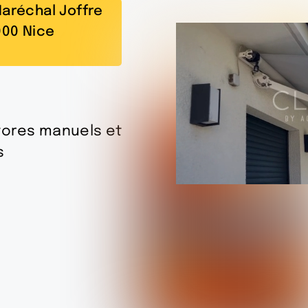
Maréchal Joffre
00 Nice
tores manuels et
s