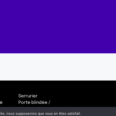
Serrurier
té
Porte blindée /
Blindage de Porte
 site, nous supposerons que vous en êtes satisfait.
Porte anti squat