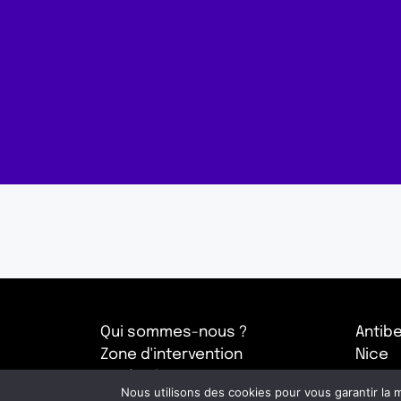
Qui sommes-nous ?
Antib
Zone d'intervention
Nice
Tarifs Cle&Go
Marsei
Nous utilisons des cookies pour vous garantir la m
Blog : conseils et astuces
Salon