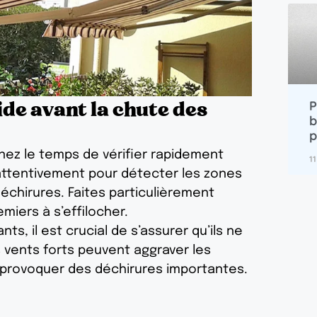
ide avant la chute des
P
b
p
nez le temps de vérifier rapidement
1
 attentivement pour détecter les zones
échirures. Faites particulièrement
miers à s’effilocher.
ts, il est crucial de s’assurer qu’ils ne
s vents forts peuvent aggraver les
 provoquer des déchirures importantes.