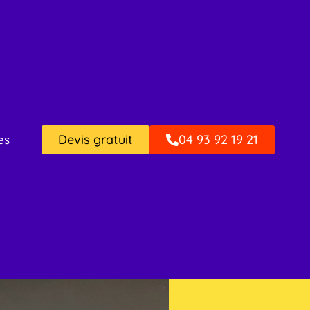
Devis gratuit
04 93 92 19 21
es