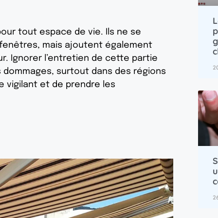
L
p
ur tout espace de vie. Ils ne se
g
 fenêtres, mais ajoutent également
c
. Ignorer l’entretien de cette partie
2
es dommages, surtout dans des régions
re vigilant et de prendre les
S
u
c
2