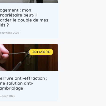
ogement : mon
ropriétaire peut-il
arder le double de mes
lés ?
0 octobre 2025
SERRURERIE
errure anti-effraction :
ne solution anti-
ambriolage
6 août 2025