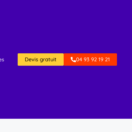
Devis gratuit
04 93 92 19 21
es