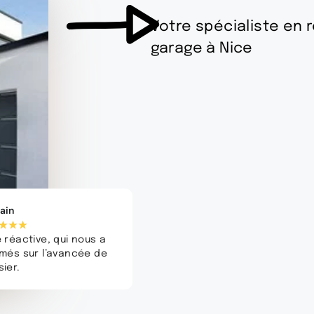
Votre spécialiste en 
garage à Nice
ain
★
★
★
 réactive, qui nous a
rmés sur l’avancée de
ier.