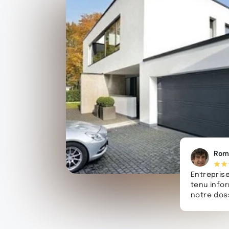
Rom
★
★
Entreprise
tenu info
notre doss