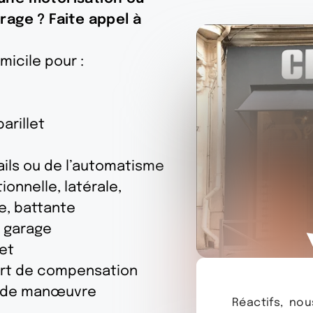
rage ? Faite appel à
micile pour :
arillet
ails ou de l’automatisme
ionnelle, latérale,
e, battante
e garage
et
rt de compensation
 de manœuvre
Réactifs, no