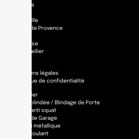
Antibes
Nice
Marseille
Salon de Provence
Nîmes
Toulouse
Montpellier
Lyon
Mentions légales
Politique de confidentialité
Serrurier
Porte blindée / Blindage de Porte
Porte anti squat
Porte de Garage
Rideau métallique
Volet Roulant