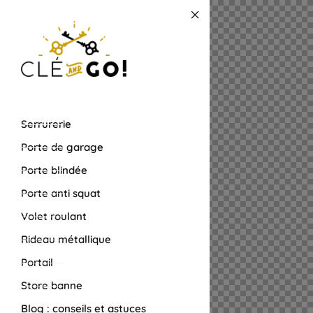
Serrurerie
Porte de garage
Porte blindée
Porte anti squat
Volet roulant
Rideau métallique
Portail
Store banne
Blog : conseils et astuces